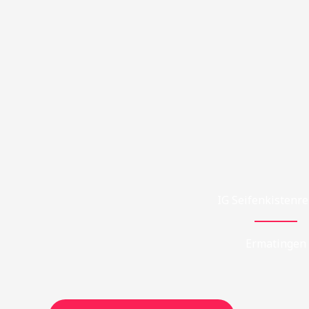
Skip
to
content
IG Seifenkistenr
Ermatingen