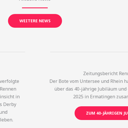
WEITERE NEWS
Zeitungsbericht Ren
verfolgte
Der Bote vom Untersee und Rhein ha
 Rennen
über das 40-jährige Jubiläum und
nsicht in
2025 in Ermatingen zusa
as Derby
und
ZUM 40-JÄHRIGEN J
eben. ​