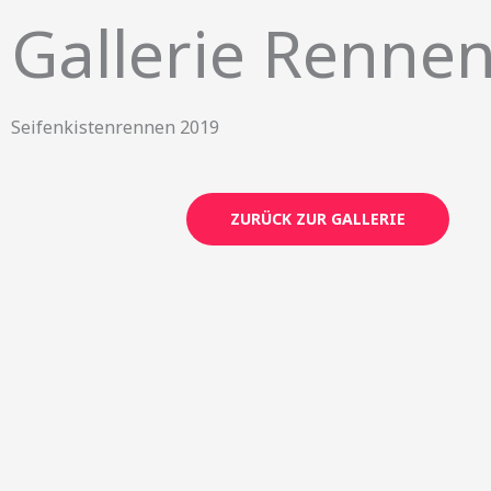
Skip
Gallerie Renne
to
content
Seifenkistenrennen 2019
ZURÜCK ZUR GALLERIE